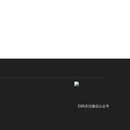
及时地帮助灾民渡过难关，重建家园，为灾民们奉献
出一份宝贵的爱心和善心，受到媒体的一致好评。
扫码关注微信公众号