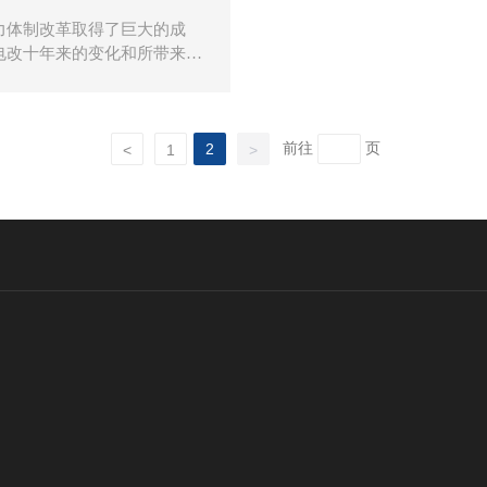
水电能源部官员约瑟夫先生致
亚国内水电发展情况。双方就
力体制改革取得了巨大的成
景进行了深入交流，并
电改十年来的变化和所带来的
电力体制改革基本上不成功的
比例。大家对电力体制改革不
两个截然相反的方面。一方面
前往
页
革的市场化步子太慢，没有按5
2
<
1
>
甚至在某些地方还出现了倒
革根本就不成功;另一种意见则
就带有方向性