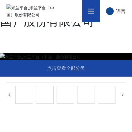
米兰平台_米兰平台（中
语言
国）股份有限公司
点击查看全部分类