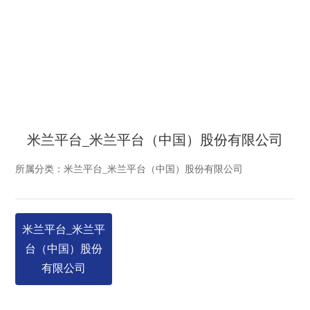
米兰平台_米兰平台（中国）股份有限公司
所属分类：
米兰平台_米兰平台（中国）股份有限公司
米兰平台_米兰平
台（中国）股份
有限公司