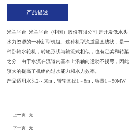
产品描述
米兰平台_米兰平台（中国）股份有限公司 是开发低水头
水力资源的一种新型机组。这种机型流道呈直线状，是一
种卧轴水轮机，转轮形状与轴流式相似，也有定桨和转桨
之分，由于水流在流道内基本上沿轴向运动不拐弯，因此
较大的提高了机组的过水能力和水力效率。
产品适用水头2～30m，转轮直径1～8m，容量1～50MW
上一页
无
下一页
无